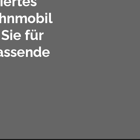
iertes
ohnmobil
Sie für
assende