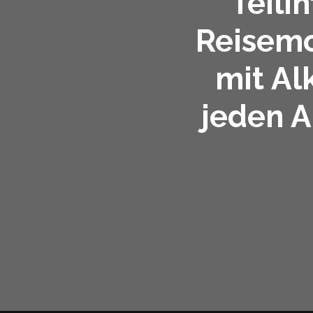
Teili
Reisemo
mit Al
jeden 