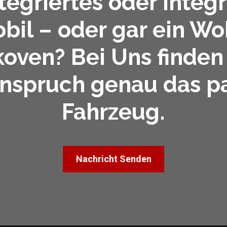
ntegriertes oder integr
bil – oder gar ein W
koven? Bei Uns finden 
Anspruch genau das p
Fahrzeug.
Nachricht Senden