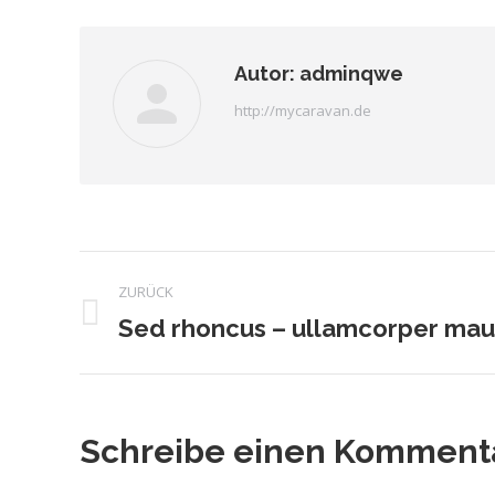
Autor:
adminqwe
http://mycaravan.de
Kommentarnaviga
ZURÜCK
Sed rhoncus – ullamcorper mau
Vorheriger
Beitrag:
Schreibe einen Komment