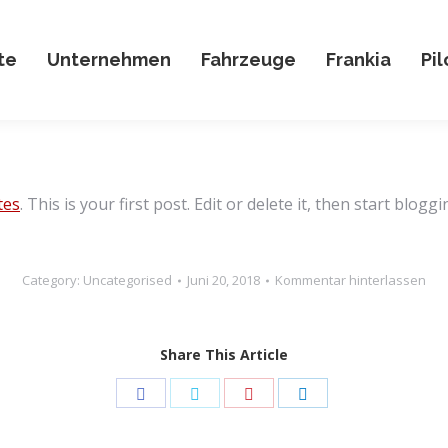
te
Unternehmen
Fahrzeuge
Frankia
Pil
tes
. This is your first post. Edit or delete it, then start bloggi
Category:
Uncategorised
Juni 20, 2018
Kommentar hinterlassen
Share This Article
Share
Share
Share
Share
on
on
on
on