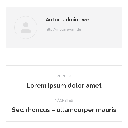
Facebook
Twitter
Pinterest
LinkedIn
Autor:
adminqwe
http://mycaravan.de
Kommentarnavigati
ZURÜCK
Lorem ipsum dolor amet
Vorheriger
Beitrag:
NÄCHSTES
Sed rhoncus – ullamcorper mauris
Nächster
Beitrag: