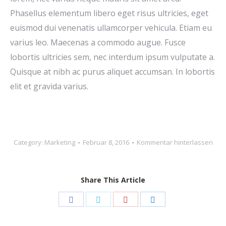
Phasellus elementum libero eget risus ultricies, eget
euismod dui venenatis ullamcorper vehicula. Etiam eu
varius leo. Maecenas a commodo augue. Fusce
lobortis ultricies sem, nec interdum ipsum vulputate a.
Quisque at nibh ac purus aliquet accumsan. In lobortis
elit et gravida varius.
Category:
Marketing
Februar 8, 2016
Kommentar hinterlassen
Share This Article
Share
Share
Share
Share
on
on
on
on