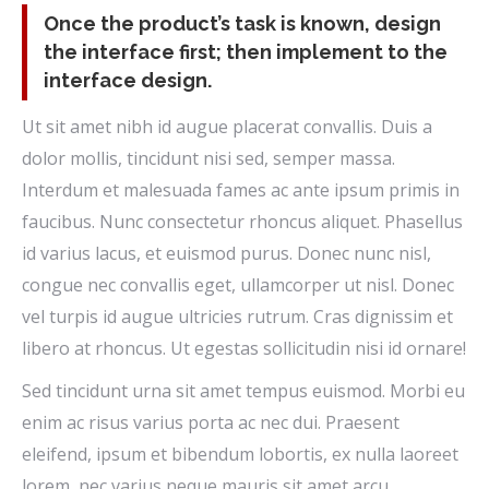
Once the product’s task is known, design
the interface first; then implement to the
interface design.
Ut sit amet nibh id augue placerat convallis. Duis a
dolor mollis, tincidunt nisi sed, semper massa.
Interdum et malesuada fames ac ante ipsum primis in
faucibus. Nunc consectetur rhoncus aliquet. Phasellus
id varius lacus, et euismod purus. Donec nunc nisl,
congue nec convallis eget, ullamcorper ut nisl. Donec
vel turpis id augue ultricies rutrum. Cras dignissim et
libero at rhoncus. Ut egestas sollicitudin nisi id ornare!
Sed tincidunt urna sit amet tempus euismod. Morbi eu
enim ac risus varius porta ac nec dui. Praesent
eleifend, ipsum et bibendum lobortis, ex nulla laoreet
lorem, nec varius neque mauris sit amet arcu.